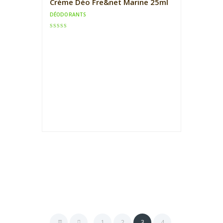
Crème Déo Fre&net Marine 25ml
DÉODORANTS
Note
4.00
sur 5
1
2
3
4