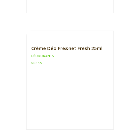
Crème Déo Fre&net Fresh 25ml
DÉODORANTS
Note
5.00
sur 5